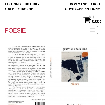
Skip
EDITIONS LIBRAIRIE-
COMMANDER NOS
to
GALERIE RACINE
OUVRAGES EN LIGNE
the
content
0
0,00€
POESIE
Toggle
navigati