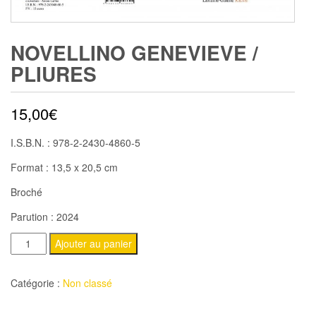
NOVELLINO GENEVIEVE /
PLIURES
15,00
€
I.S.B.N. : 978-2-2430-4860-5
Format : 13,5 x 20,5 cm
Broché
Parution : 2024
quantité
Ajouter au panier
de
NOVELLINO
Catégorie :
Non classé
Genevieve
/