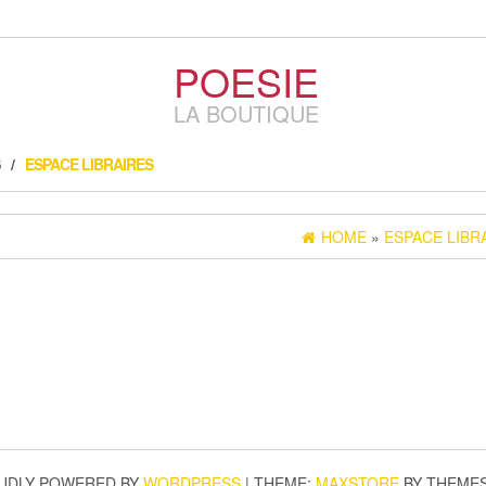
POESIE
LA BOUTIQUE
ESPACE LIBRAIRES
HOME
»
ESPACE LIBR
UDLY POWERED BY
WORDPRESS
|
THEME:
MAXSTORE
BY THEME