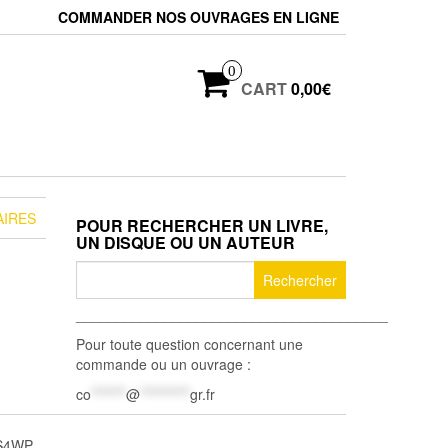
COMMANDER NOS OUVRAGES EN LIGNE
0
CART
0,00€
AIRES
POUR RECHERCHER UN LIVRE,
UN DISQUE OU UN AUTEUR
Rechercher :
_______________________________________
Pour toute question concernant une
commande ou un ouvrage :
co
*******
@
**********
gr.fr
S4WP