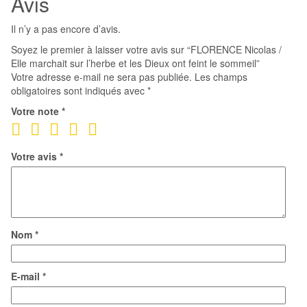
Avis
sur
l'herbe
Il n’y a pas encore d’avis.
et
Soyez le premier à laisser votre avis sur “FLORENCE Nicolas /
les
Elle marchait sur l’herbe et les Dieux ont feint le sommeil”
Dieux
Votre adresse e-mail ne sera pas publiée.
Les champs
ont
obligatoires sont indiqués avec
*
feint
Votre note
*
le
sommeil
Votre avis
*
Nom
*
E-mail
*