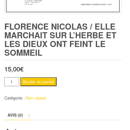
FLORENCE NICOLAS / ELLE
MARCHAIT SUR L’HERBE ET
LES DIEUX ONT FEINT LE
SOMMEIL
15,00
€
quantité
Ajouter au panier
de
FLORENCE
Catégorie :
Non classé
Nicolas
/
AVIS (0)
Elle
marchait