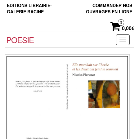
Skip
EDITIONS LIBRAIRIE-
COMMANDER NOS
to
GALERIE RACINE
OUVRAGES EN LIGNE
the
content
0
0,00€
POESIE
Toggle
navigati