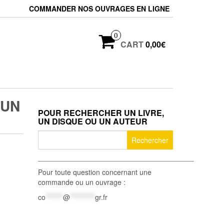
COMMANDER NOS OUVRAGES EN LIGNE
0
CART
0,00€
 UN
POUR RECHERCHER UN LIVRE,
UN DISQUE OU UN AUTEUR
Rechercher :
_______________________________________
Pour toute question concernant une
commande ou un ouvrage :
co
*******
@
**********
gr.fr