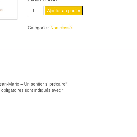
quantité
Ajouter au panier
de
LE
Catégorie :
Non classé
HUCHE
Jean-
Marie
-
Un
sentier
si
ean-Marie – Un sentier si précaire”
précaire
obligatoires sont indiqués avec
*