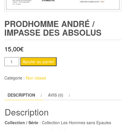
PRODHOMME ANDRÉ /
IMPASSE DES ABSOLUS
15,00
€
quantité
Ajouter au panier
de
PRODHOMME
Catégorie :
Non classé
André
/
DESCRIPTION
AVIS (0)
Impasse
des
Description
Absolus
Collection / Série
: Collection Les Hommes sans Epaules