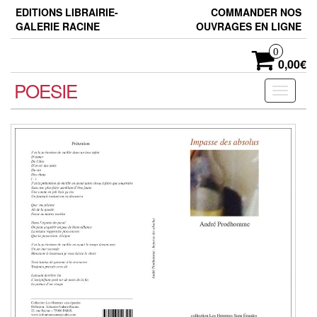
Skip
EDITIONS LIBRAIRIE-
COMMANDER NOS
to
GALERIE RACINE
OUVRAGES EN LIGNE
the
content
0
0,00€
POESIE
Toggle
navigati