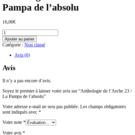
Pampa de l’absolu
16,00
€
quantité
de
Ajouter au panier
Anthologie
Catégorie :
Non classé
de
l'Arche
Avis (0)
23
/
Avis
La
Pampa
Il n’y a pas encore d’avis.
de
l'absolu
Soyez le premier à laisser votre avis sur “Anthologie de l’Arche 23 /
La Pampa de l’absolu”
Votre adresse e-mail ne sera pas publiée.
Les champs obligatoires
sont indiqués avec
*
Votre note
*
Votre avis
*