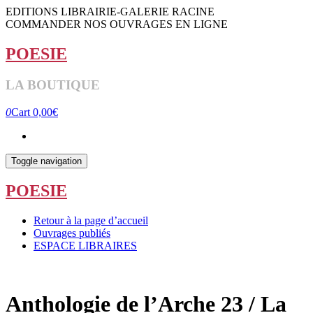
Skip
EDITIONS LIBRAIRIE-GALERIE RACINE
to
COMMANDER NOS OUVRAGES EN LIGNE
the
content
POESIE
LA BOUTIQUE
0
Cart
0,00€
Toggle navigation
POESIE
Retour à la page d’accueil
Ouvrages publiés
ESPACE LIBRAIRES
Anthologie de l’Arche 23 / La