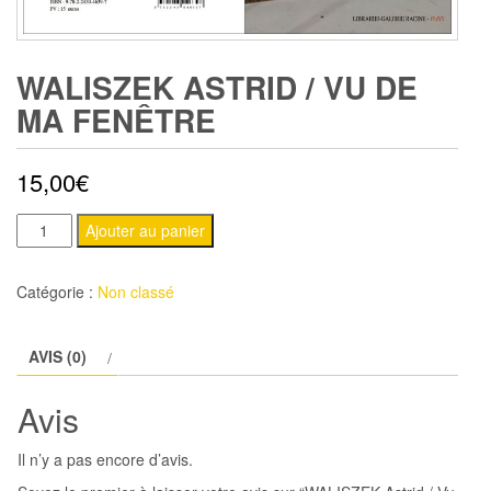
WALISZEK ASTRID / VU DE
MA FENÊTRE
15,00
€
quantité
Ajouter au panier
de
WALISZEK
Catégorie :
Non classé
Astrid
/
AVIS (0)
Vu
de
Avis
ma
fenêtre
Il n’y a pas encore d’avis.