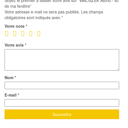
Soyez le premier à laisser votre avis sur “WALISZEK Astrid / Vu
de ma fenêtre”
Votre adresse e-mail ne sera pas publiée.
Les champs
obligatoires sont indiqués avec
*
Votre note
*
Votre avis
*
Nom
*
E-mail
*