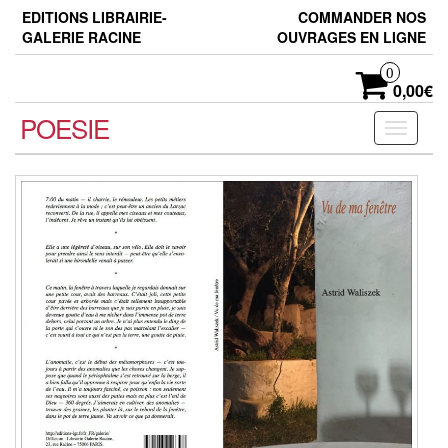
Skip
EDITIONS LIBRAIRIE-
COMMANDER NOS
to
GALERIE RACINE
OUVRAGES EN LIGNE
the
content
0
0,00€
POESIE
Toggle
navigati