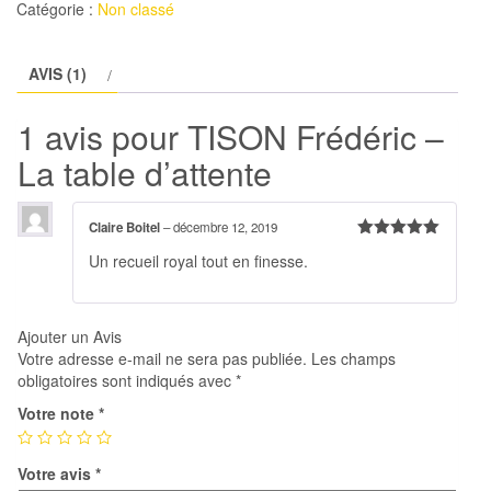
Catégorie :
Non classé
Frédéric
-
AVIS (1)
La
table
1 avis pour
TISON Frédéric –
d'attente
La table d’attente
Claire Boitel
–
décembre 12, 2019
Note
5
sur
Un recueil royal tout en finesse.
5
Ajouter un Avis
Votre adresse e-mail ne sera pas publiée.
Les champs
obligatoires sont indiqués avec
*
Votre note
*
Votre avis
*