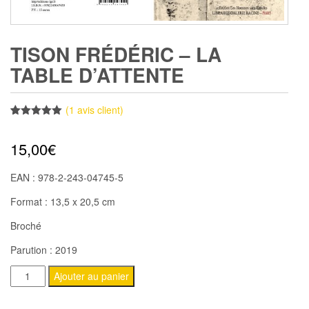
TISON FRÉDÉRIC – LA
TABLE D’ATTENTE
(
1
avis client)
Noté
1
5.00
sur 5
15,00
€
basé sur
notation
client
EAN : 978-2-243-04745-5
Format : 13,5 x 20,5 cm
Broché
Parution : 2019
quantité
Ajouter au panier
de
TISON