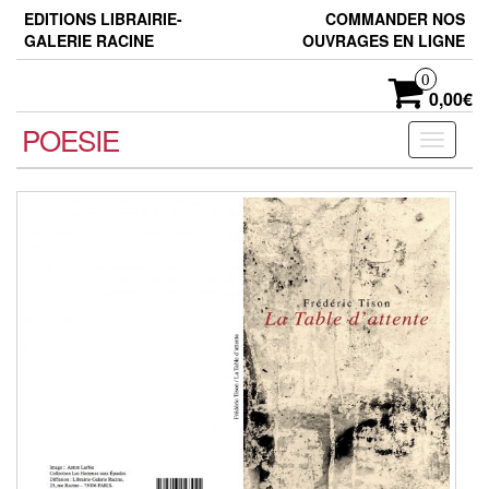
Skip
EDITIONS LIBRAIRIE-
COMMANDER NOS
to
GALERIE RACINE
OUVRAGES EN LIGNE
the
content
0
0,00€
POESIE
Toggle
navigati