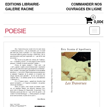
Skip
EDITIONS LIBRAIRIE-
COMMANDER NOS
to
GALERIE RACINE
OUVRAGES EN LIGNE
the
content
0
0,00€
POESIE
Toggle
navigati