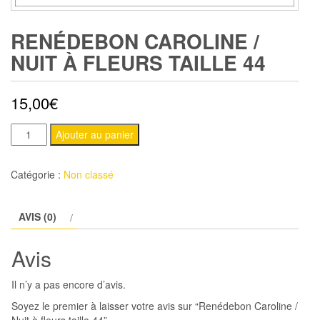
RENÉDEBON CAROLINE /
NUIT À FLEURS TAILLE 44
15,00
€
quantité
Ajouter au panier
de
Renédebon
Catégorie :
Non classé
Caroline
/
AVIS (0)
Nuit
à
Avis
fleurs
taille
Il n’y a pas encore d’avis.
44
Soyez le premier à laisser votre avis sur “Renédebon Caroline /