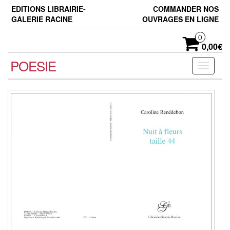
Skip
EDITIONS LIBRAIRIE-
COMMANDER NOS
to
GALERIE RACINE
OUVRAGES EN LIGNE
the
content
0
0,00€
POESIE
Toggle
navigati