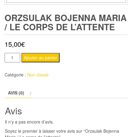
ORZSULAK BOJENNA MARIA
/ LE CORPS DE L’ATTENTE
15,00
€
quantité
Ajouter au panier
de
Orzsulak
Catégorie :
Non classé
Bojenna
Maria
AVIS (0)
/
Le
Avis
corps
de
Il n’y a pas encore d’avis.
l'attente
Soyez le premier à laisser votre avis sur “Orzsulak Bojenna