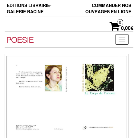
Skip
EDITIONS LIBRAIRIE-
COMMANDER NOS
to
GALERIE RACINE
OUVRAGES EN LIGNE
the
content
0
0,00€
POESIE
Toggle
navigati