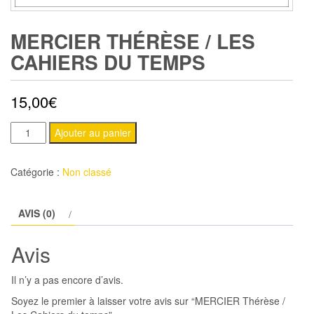
MERCIER THÉRÈSE / LES
CAHIERS DU TEMPS
15,00
€
quantité
Ajouter au panier
de
MERCIER
Catégorie :
Non classé
Thérèse
/
AVIS (0)
Les
Cahiers
Avis
du
temps
Il n’y a pas encore d’avis.
Soyez le premier à laisser votre avis sur “MERCIER Thérèse /