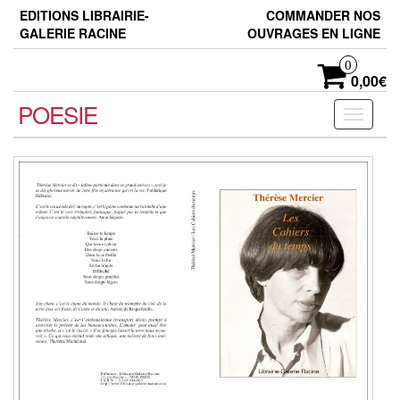
Skip
EDITIONS LIBRAIRIE-
COMMANDER NOS
to
GALERIE RACINE
OUVRAGES EN LIGNE
the
content
0
0,00€
POESIE
Toggle
navigati