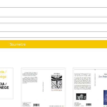
IA /
ANÈGE