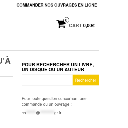
COMMANDER NOS OUVRAGES EN LIGNE
0
CART
0,00€
U’À
POUR RECHERCHER UN LIVRE,
UN DISQUE OU UN AUTEUR
Rechercher :
_______________________________________
Pour toute question concernant une
commande ou un ouvrage :
co
*******
@
**********
gr.fr