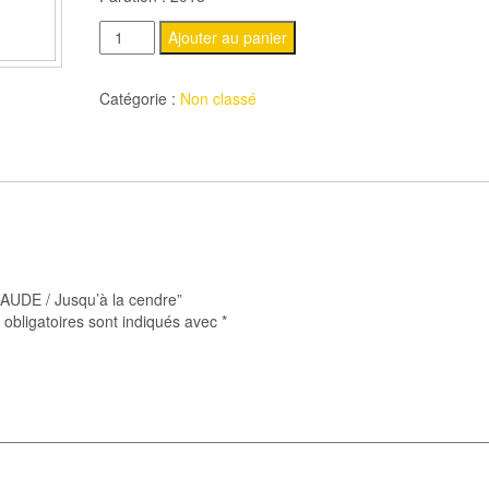
quantité
Ajouter au panier
de
LUEZIOR
Catégorie :
Non classé
CLAUDE
/
Jusqu'à
la
cendre
LAUDE / Jusqu’à la cendre”
obligatoires sont indiqués avec
*