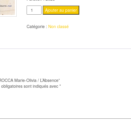
quantité
Ajouter au panier
de
LEYCURAS-
Catégorie :
Non classé
ROCCA
Marie-
Olivia
/
L'Absence
ROCCA Marie-Olivia / L’Absence”
obligatoires sont indiqués avec
*