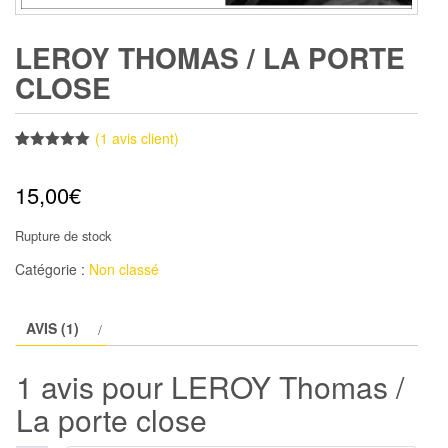
LEROY THOMAS / LA PORTE
CLOSE
(
1
avis client)
Noté
1
5.00
sur 5
15,00
€
basé sur
notation
client
Rupture de stock
Catégorie :
Non classé
AVIS (1)
1 avis pour
LEROY Thomas /
La porte close