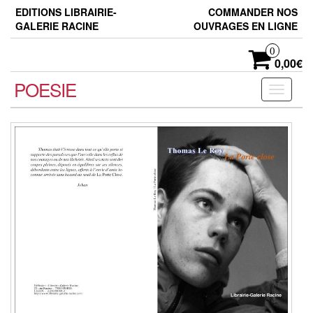
Skip
EDITIONS LIBRAIRIE-
COMMANDER NOS
to
GALERIE RACINE
OUVRAGES EN LIGNE
the
content
0
0,00€
POESIE
Toggle
navigati