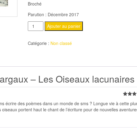
Broché
Parution : Décembre 2017
quantité
Ajouter au panier
de
LEFEBVRE
Catégorie :
Non classé
Margaux
-
Les
Oiseaux
gaux – Les Oiseaux lacunaires
lacunaires
Note
5
 ans écrire des poèmes dans un monde de sms ? Longue vie à cette pl
5
 oiseaux portent haut le chant de l’écriture pour de nouvelles aventure