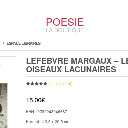
POESIE
LA BOUTIQUE
ESPACE LIBRAIRES
LEFEBVRE MARGAUX – L
OISEAUX LACUNAIRES
(
1
avis client)
Noté
1
5.00
sur 5
15,00
€
basé sur
notation
client
EAN : 9782243046687
Format : 13,5 x 20,5 cm