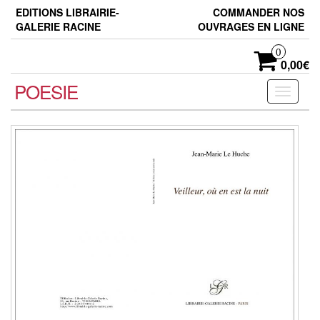
Skip
EDITIONS LIBRAIRIE-
COMMANDER NOS
to
GALERIE RACINE
OUVRAGES EN LIGNE
the
content
0
0,00€
POESIE
Toggle
navigati