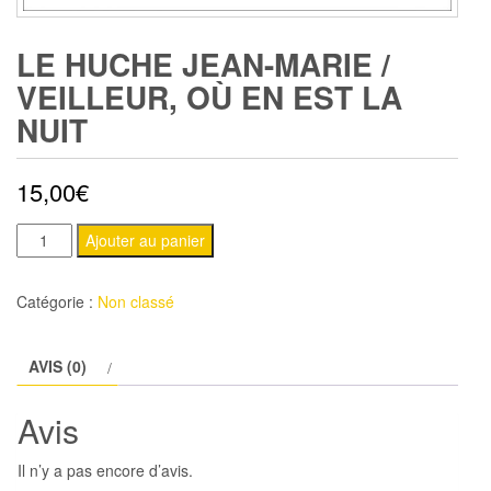
LE HUCHE JEAN-MARIE /
VEILLEUR, OÙ EN EST LA
NUIT
15,00
€
quantité
Ajouter au panier
de
LE
Catégorie :
Non classé
HUCHE
Jean-
AVIS (0)
Marie
/
Avis
Veilleur,
où
Il n’y a pas encore d’avis.
en