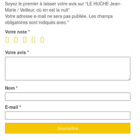
Soyez le premier à laisser votre avis sur “LE HUCHE Jean-
est
Marie / Veilleur, où en est la nuit”
la
Votre adresse e-mail ne sera pas publiée.
Les champs
nuit
obligatoires sont indiqués avec
*
Votre note
*
Votre avis
*
Nom
*
E-mail
*