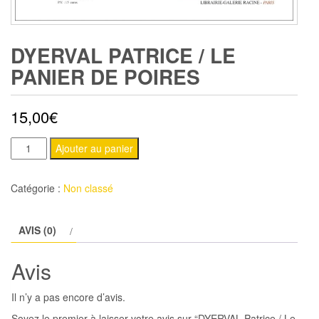
DYERVAL PATRICE / LE
PANIER DE POIRES
15,00
€
quantité
Ajouter au panier
de
DYERVAL
Catégorie :
Non classé
Patrice
/
AVIS (0)
Le
panier
Avis
de
poires
Il n’y a pas encore d’avis.
Soyez le premier à laisser votre avis sur “DYERVAL Patrice / Le