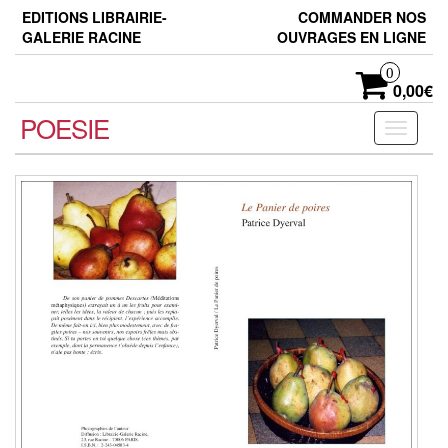
Skip
EDITIONS LIBRAIRIE-
COMMANDER NOS
to
GALERIE RACINE
OUVRAGES EN LIGNE
the
content
0
0,00€
POESIE
Toggle
navigati