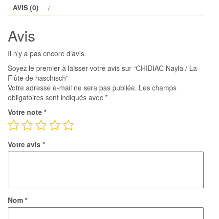
AVIS (0)
La
Flûte
Avis
de
haschisch
Il n’y a pas encore d’avis.
Soyez le premier à laisser votre avis sur “CHIDIAC Nayla / La
Flûte de haschisch”
Votre adresse e-mail ne sera pas publiée.
Les champs
obligatoires sont indiqués avec
*
Votre note
*
Votre avis
*
Nom
*