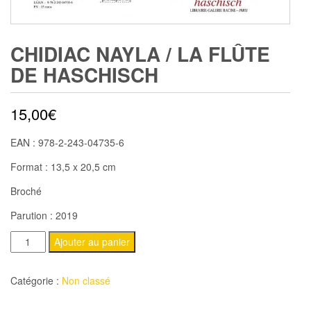
CHIDIAC NAYLA / LA FLÛTE
DE HASCHISCH
15,00
€
EAN : 978-2-243-04735-6
Format : 13,5 x 20,5 cm
Broché
Parution : 2019
quantité
Ajouter au panier
de
CHIDIAC
Catégorie :
Non classé
Nayla
/