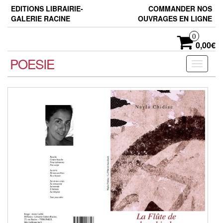
Skip
EDITIONS LIBRAIRIE-
COMMANDER NOS
to
GALERIE RACINE
OUVRAGES EN LIGNE
the
content
0
0,00€
POESIE
Toggle
navigati