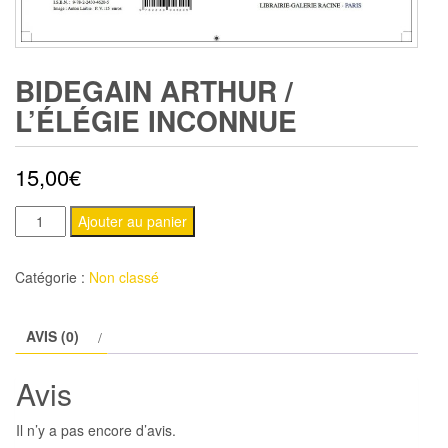
BIDEGAIN ARTHUR /
L’ÉLÉGIE INCONNUE
15,00
€
quantité
Ajouter au panier
de
BIDEGAIN
Catégorie :
Non classé
Arthur
/
AVIS (0)
L'élégie
inconnue
Avis
Il n’y a pas encore d’avis.