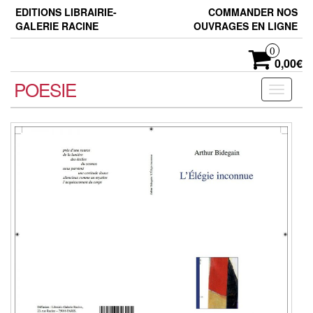
Skip
EDITIONS LIBRAIRIE-
COMMANDER NOS
to
GALERIE RACINE
OUVRAGES EN LIGNE
the
content
0
0,00€
POESIE
Toggle
navigati