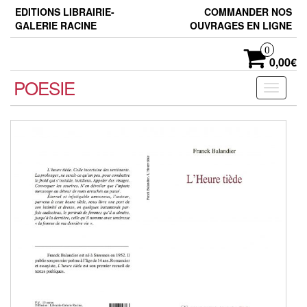
Skip
EDITIONS LIBRAIRIE-
COMMANDER NOS
to
GALERIE RACINE
OUVRAGES EN LIGNE
the
content
0
0,00€
POESIE
Toggle
navigati