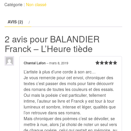
BALANDIER
Catégorie :
Non classé
Franck
-
AVIS (2)
L'Heure
tiède
2 avis pour
BALANDIER
Franck – L’Heure tiède
Chantal Lafon
–
mars 8, 2019
Note
5
sur
L’artiste à plus d’une corde à son arc…
5
Je vous remercie pour cet envoi, chroniquer des
textes c’est passer des mots pour faire découvrir
des romans de toutes les couleurs et des essais.
Oui mais la poésie c’est particulier, tellement
intime, l’auteur se livre et Franck y est tour à tour
lumineux et sombre, intense et léger, qualités que
l’on retrouve dans ses romans.
Mais chroniquer des poèmes c’est se dévoiler, se
mettre à nue, alors j’ai choisi de noter un seul vers
de chaque poésie, celui qui restait en mémoire, au