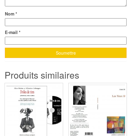
Nom
*
E-mail
*
Produits similaires