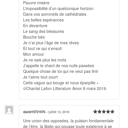
Pauvre misère
L’impossibilité d’un quelconque horizon
Dans vos sommeils de cathédrales
Les belles espérances
En devanture
Le sang des blessures
Bouche bée
Je n’ai plus l’âge de mes rêves
Et tout ce qui s’ensuit
Mon amour
Je ne sais plus les mots
J’appelle le chant de nos nuits passées
Quelque chose de toi qui ne veut pas finir
Je t’aime tout court
Cette vague qui bouge et nous éparpille »
©Chantal Lafon-Litteratum Amor 8 mars 2019.
david19721976
–
juillet 13, 2019
Note
5
sur
Une union des opposées, la pulsion fondamentale
5
de l’être, la libido qui pousse toute existence à se