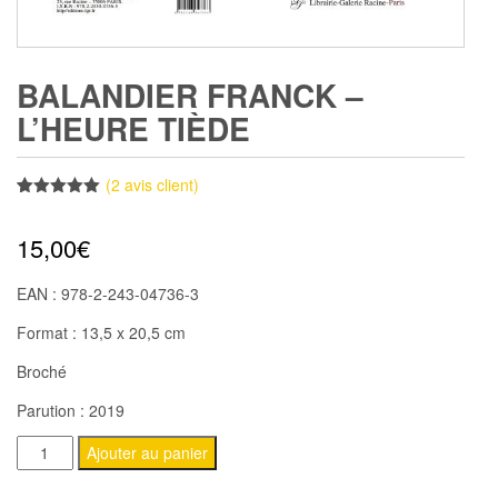
BALANDIER FRANCK –
L’HEURE TIÈDE
(
2
avis client)
Noté
2
5.00
sur 5
15,00
€
basé sur
notations
client
EAN : 978-2-243-04736-3
Format : 13,5 x 20,5 cm
Broché
Parution : 2019
quantité
Ajouter au panier
de