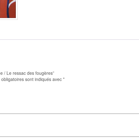
Le
ressac
des
fougères
ne / Le ressac des fougères”
obligatoires sont indiqués avec
*