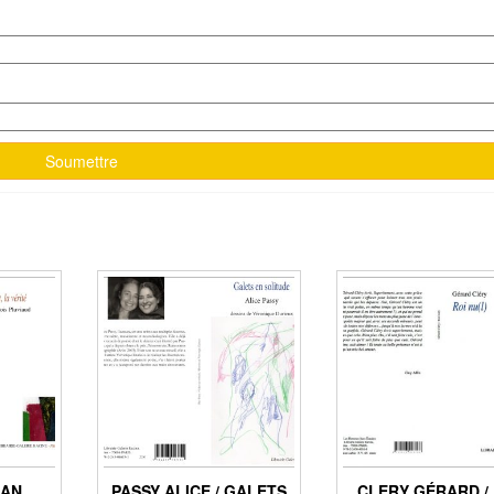
EAN
PASSY ALICE / GALETS
CLERY GÉRARD / 