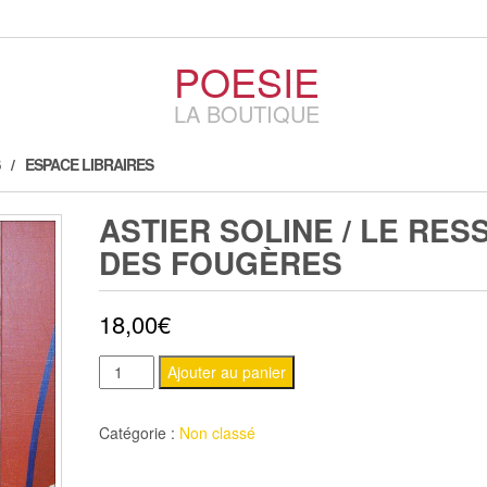
POESIE
LA BOUTIQUE
ESPACE LIBRAIRES
ASTIER SOLINE / LE RES
DES FOUGÈRES
18,00
€
quantité
Ajouter au panier
de
ASTIER
Catégorie :
Non classé
Soline
/