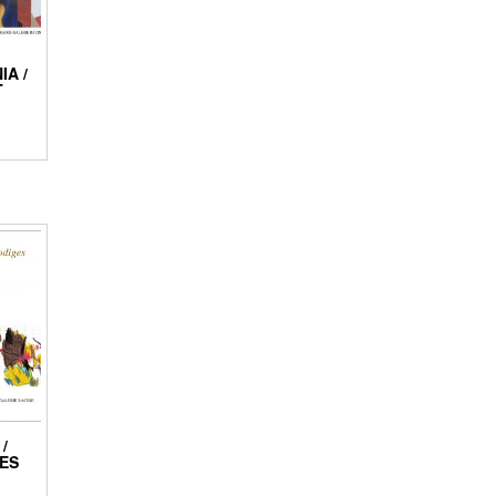
IA /
T
/
GES